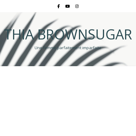
THIA BROWNSUGAR
Une femme parfaitement imparfaite