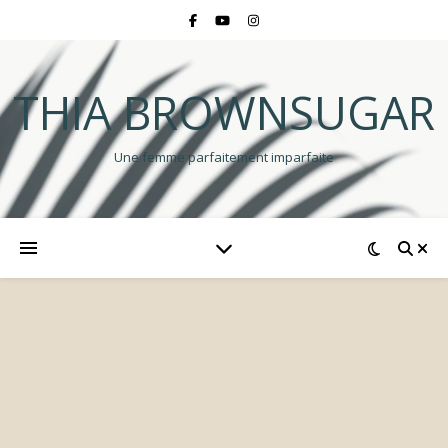
THIA BROWNSUGAR
Une femme parfaitement imparfaite