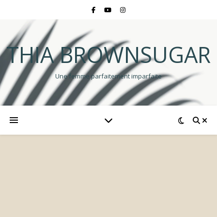
THIA BROWNSUGAR
Une femme parfaitement imparfaite