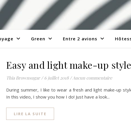
voyage
Green
Entre 2 avions
Hôtess
Easy and light make-up styl
Thia Brownsugar
/
6 juillet 2018
/
Aucun commentaire
During summer, I like to wear a fresh and light make-up styl
In this video, I show you how I do! Just have a look...
LIRE LA SUITE