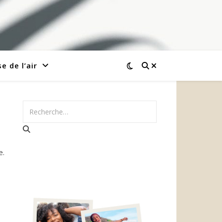
e de l’air
e
e.