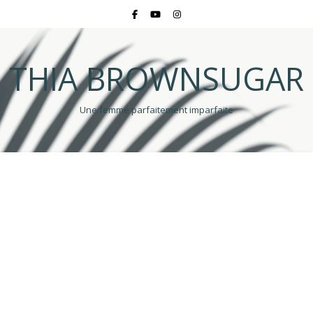
THIA BROWNSUGAR
Une femme parfaitement imparfaite