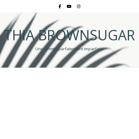
THIA BROWNSUGAR
Une femme parfaitement imparfaite