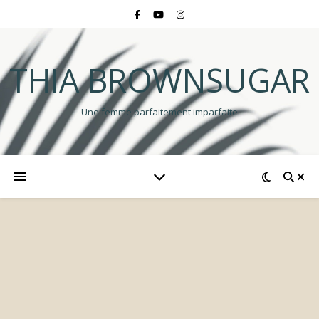
THIA BROWNSUGAR
Une femme parfaitement imparfaite