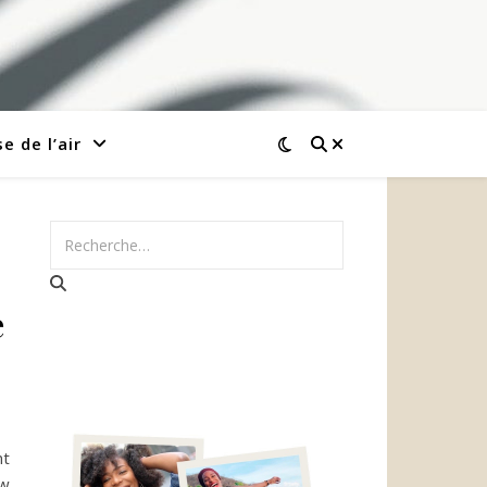
e de l’air
e
nt
aw