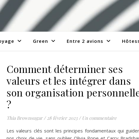
voyage
Green
Entre 2 avions
Hôtess
Comment déterminer ses
valeurs et les intégrer dans
son organisation personnell
?
Thia Brownsugar
/
28 février 2023
/
Un commentaire
Les valeurs clés sont les principes fondamentaux qui guide
nos choix de vie, sans oublier Olivia Pope et Carry Bradsh