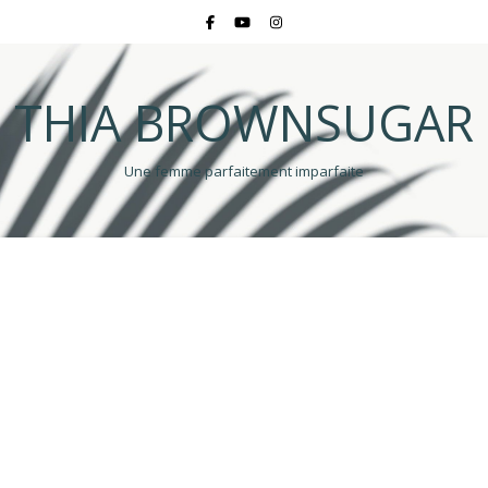
THIA BROWNSUGAR
Une femme parfaitement imparfaite