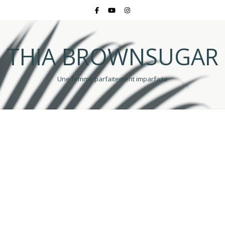
THIA BROWNSUGAR
Une femme parfaitement imparfaite