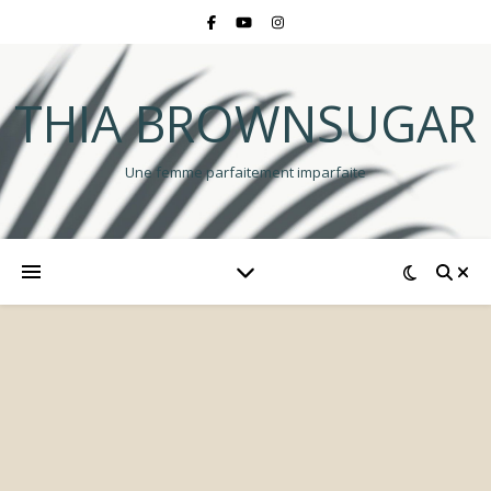
THIA BROWNSUGAR
Une femme parfaitement imparfaite