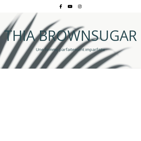
THIA BROWNSUGAR
Une femme parfaitement imparfaite