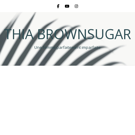
THIA BROWNSUGAR
Une femme parfaitement imparfaite