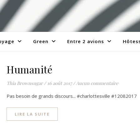
voyage
Green
Entre 2 avions
Hôtess
Humanité
Thia Brownsugar
/
16 août 2017
/
Aucun commentaire
Pas besoin de grands discours... #charlottesville #12082017
LIRE LA SUITE