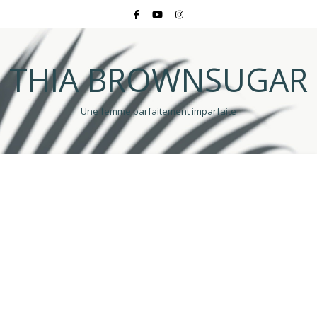
THIA BROWNSUGAR
Une femme parfaitement imparfaite