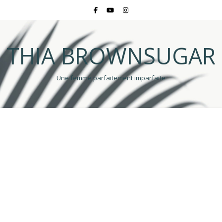
THIA BROWNSUGAR
Une femme parfaitement imparfaite