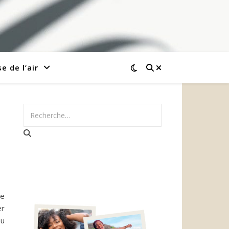
e de l’air
re
er
au