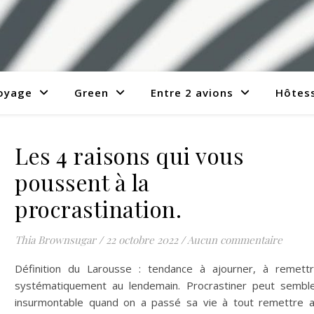
voyage
Green
Entre 2 avions
Hôtess
Les 4 raisons qui vous
poussent à la
procrastination.
Thia Brownsugar
/
22 octobre 2022
/
Aucun commentaire
Définition du Larousse : tendance à ajourner, à remett
systématiquement au lendemain. Procrastiner peut sembl
insurmontable quand on a passé sa vie à tout remettre 