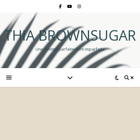
THIA BROWNSUGAR
Une femme parfaitement imparfaite