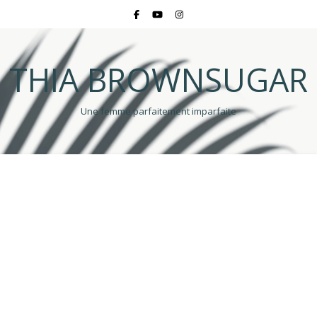
THIA BROWNSUGAR
Une femme parfaitement imparfaite