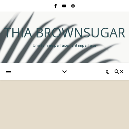
THIA BROWNSUGAR
Une femme parfaitement imparfaite