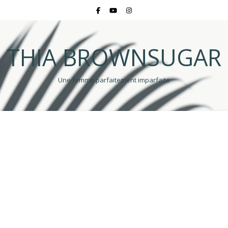
THIA BROWNSUGAR
Une femme parfaitement imparfaite