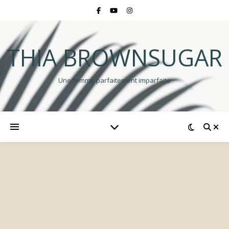
THIA BROWNSUGAR
Une femme parfaitement imparfaite