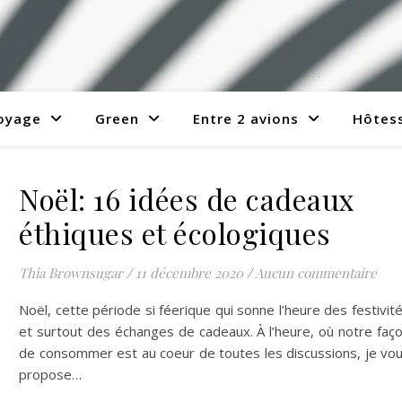
voyage
Green
Entre 2 avions
Hôtess
Noël: 16 idées de cadeaux
éthiques et écologiques
Thia Brownsugar
/
11 décembre 2020
/
Aucun commentaire
Noël, cette période si féerique qui sonne l’heure des festivit
et surtout des échanges de cadeaux. À l’heure, où notre faç
de consommer est au coeur de toutes les discussions, je vo
propose…