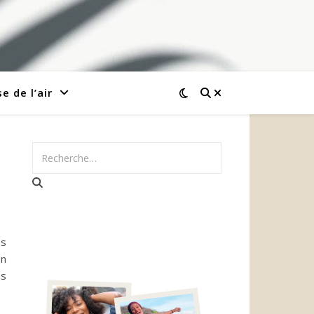
e de l’air
és
on
us