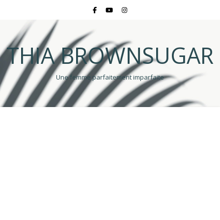
THIA BROWNSUGAR
Une femme parfaitement imparfaite