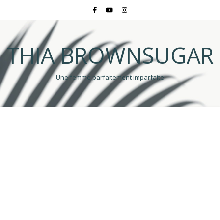
THIA BROWNSUGAR
Une femme parfaitement imparfaite