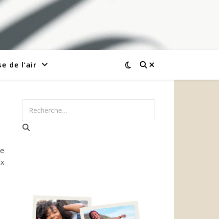
e de l’air
se
ux