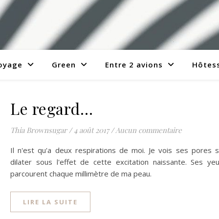
voyage
Green
Entre 2 avions
Hôtess
Le regard…
Thia Brownsugar
/
4 août 2017
/
Aucun commentaire
Il n'est qu'a deux respirations de moi. Je vois ses pores 
dilater sous l'effet de cette excitation naissante. Ses ye
parcourent chaque millimètre de ma peau.
LIRE LA SUITE