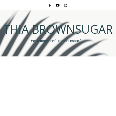
THIA BROWNSUGAR
Une femme parfaitement imparfaite