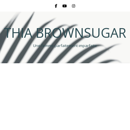
THIA BROWNSUGAR
Une femme parfaitement imparfaite