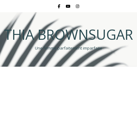
THIA BROWNSUGAR
Une femme parfaitement imparfaite