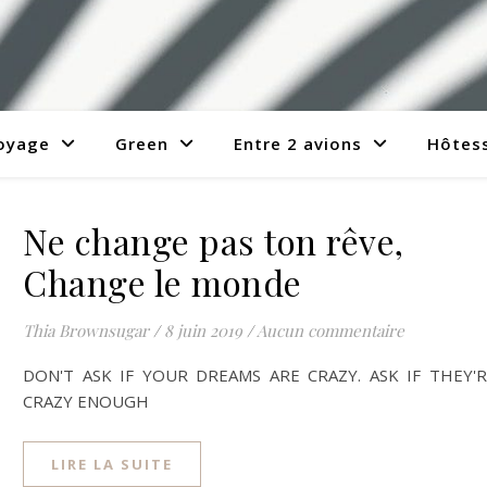
voyage
Green
Entre 2 avions
Hôtess
Ne change pas ton rêve,
Change le monde
Thia Brownsugar
/
8 juin 2019
/
Aucun commentaire
DON'T ASK IF YOUR DREAMS ARE CRAZY. ASK IF THEY'
CRAZY ENOUGH
LIRE LA SUITE