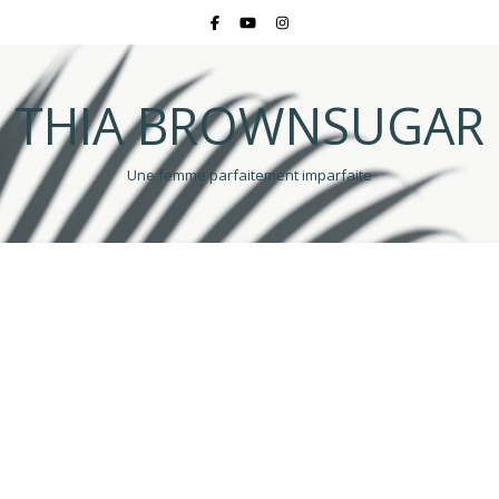
THIA BROWNSUGAR
Une femme parfaitement imparfaite