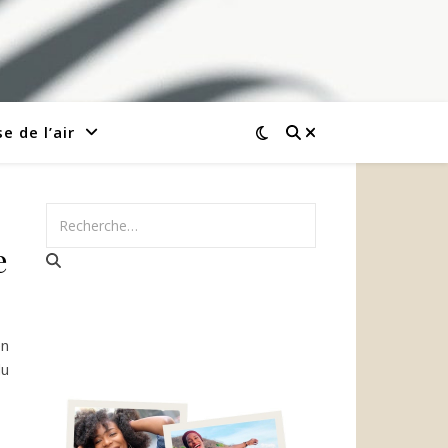
e de l’air
e
en
du