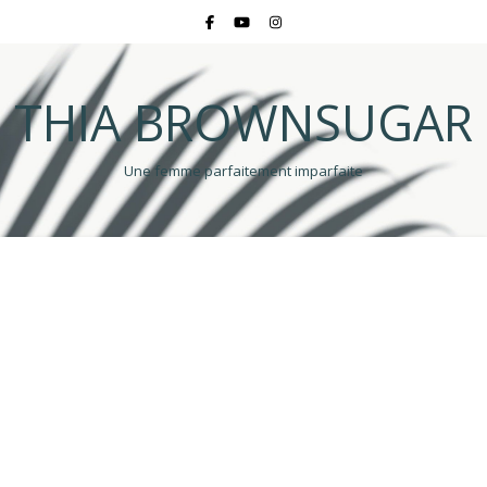
THIA BROWNSUGAR
Une femme parfaitement imparfaite