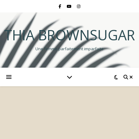
THIA BROWNSUGAR
Une femme parfaitement imparfaite