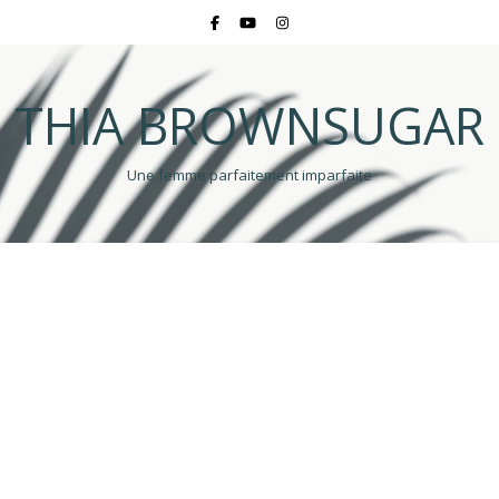
THIA BROWNSUGAR
Une femme parfaitement imparfaite