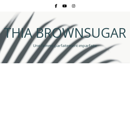
THIA BROWNSUGAR
Une femme parfaitement imparfaite