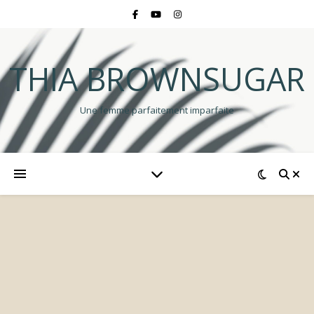
THIA BROWNSUGAR
Une femme parfaitement imparfaite