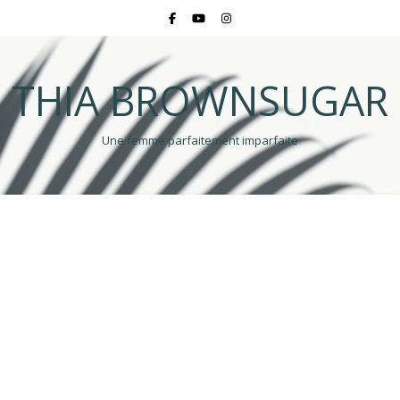
THIA BROWNSUGAR
Une femme parfaitement imparfaite