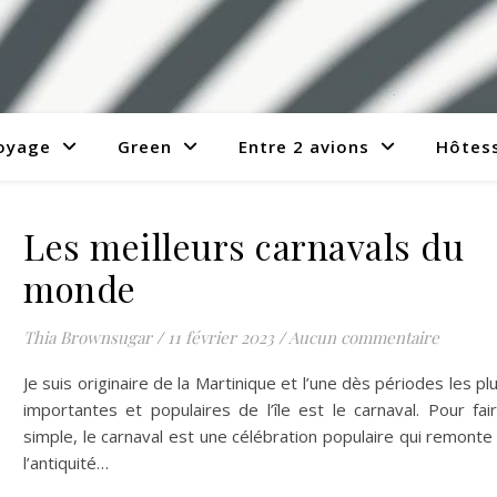
voyage
Green
Entre 2 avions
Hôtess
Les meilleurs carnavals du
monde
Thia Brownsugar
/
11 février 2023
/
Aucun commentaire
Je suis originaire de la Martinique et l’une dès périodes les pl
importantes et populaires de l’île est le carnaval. Pour fai
simple, le carnaval est une célébration populaire qui remonte
l’antiquité…