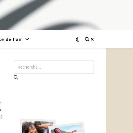
e de l’air
us
re
 à