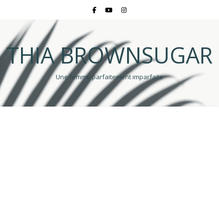
THIA BROWNSUGAR
Une femme parfaitement imparfaite