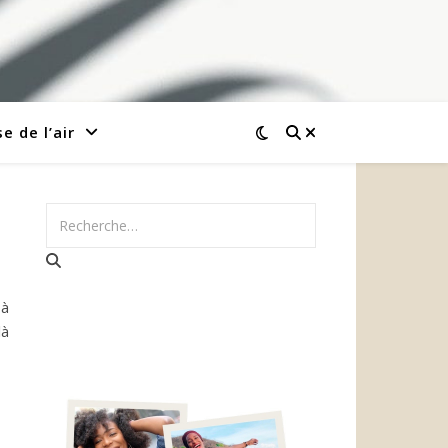
e de l’air
 à
là