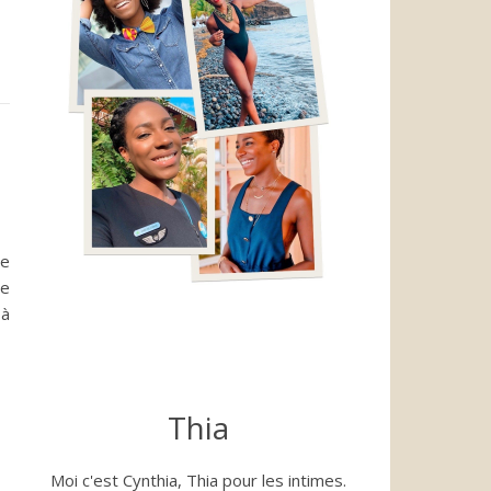
!
de
e
 à
Thia
Moi c'est Cynthia, Thia pour les intimes.