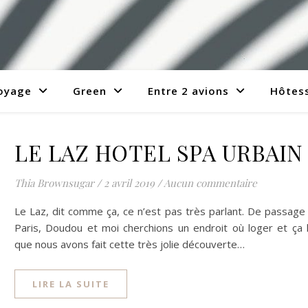
voyage
Green
Entre 2 avions
Hôtess
LE LAZ HOTEL SPA URBAIN
Thia Brownsugar
/
2 avril 2019
/
Aucun commentaire
Le Laz, dit comme ça, ce n’est pas très parlant. De passage
Paris, Doudou et moi cherchions un endroit où loger et ça 
que nous avons fait cette très jolie découverte…
LIRE LA SUITE