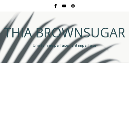
THIA BROWNSUGAR
Une femme parfaitement imparfaite