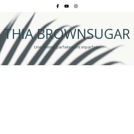
THIA BROWNSUGAR
Une femme parfaitement imparfaite