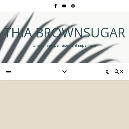
THIA BROWNSUGAR
Une femme parfaitement imparfaite