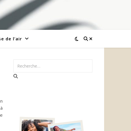
e de l’air
on
 à
de