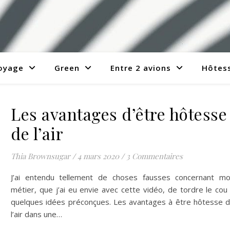
voyage
Green
Entre 2 avions
Hôtess
Les avantages d’être hôtesse
de l’air
Thia Brownsugar
/
4 mars 2020
/
3 Commentaires
J’ai entendu tellement de choses fausses concernant m
métier, que j’ai eu envie avec cette vidéo, de tordre le cou
quelques idées préconçues. Les avantages à être hôtesse 
l’air dans une…