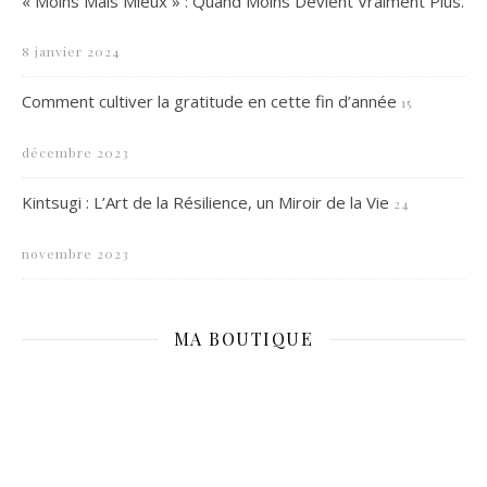
« Moins Mais Mieux » : Quand Moins Devient Vraiment Plus.
8 janvier 2024
Comment cultiver la gratitude en cette fin d’année
15
décembre 2023
Kintsugi : L’Art de la Résilience, un Miroir de la Vie
24
novembre 2023
MA BOUTIQUE