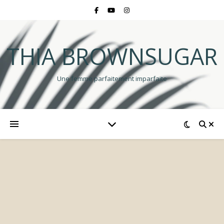
THIA BROWNSUGAR
Une femme parfaitement imparfaite