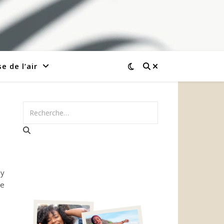
e de l’air
'y
le