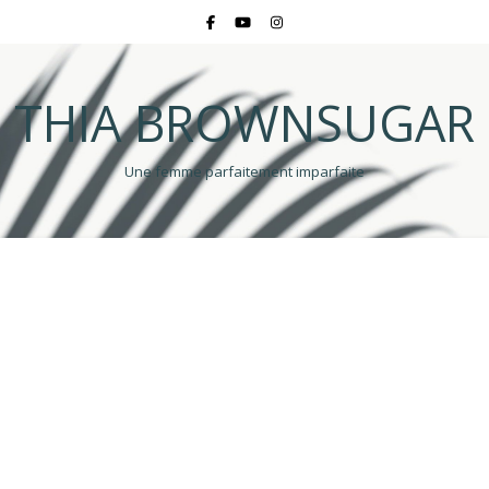
THIA BROWNSUGAR
Une femme parfaitement imparfaite