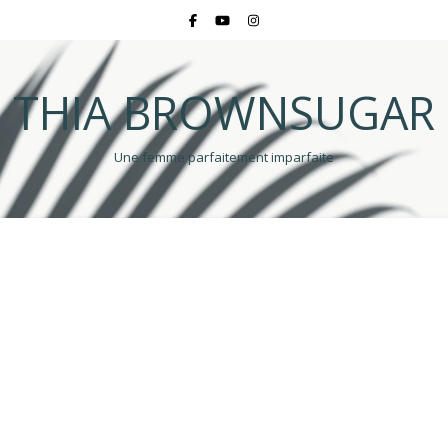
THIA BROWNSUGAR
Une femme parfaitement imparfaite