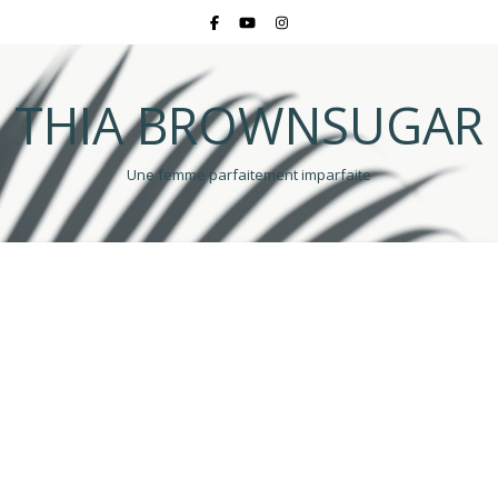
THIA BROWNSUGAR
Une femme parfaitement imparfaite